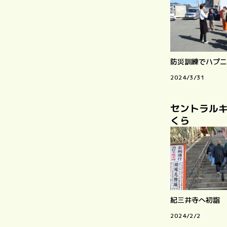
防災訓練でハプニ
2024/3/31
セントラル
くら
紀三井寺へ初詣
2024/2/2