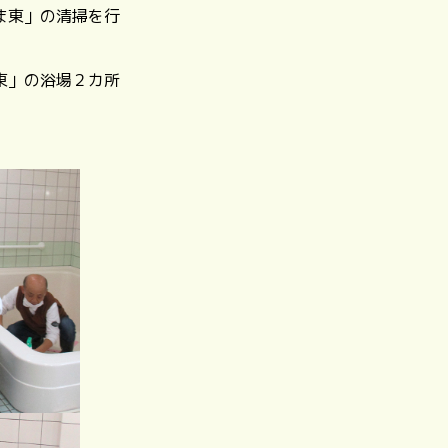
ま東」の清掃を行
東」の浴場２カ所