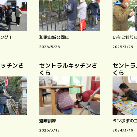
ング！
和歌山城公園に
いちご狩り
2026/5/26
2025/3/29
キッチンさ
セントラルキッチンさ
セントラ
くら
くら
避難訓練
タンポポの
2026/3/12
2024/3/19