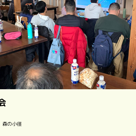
会
| 森の小径