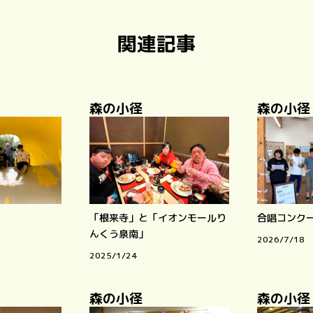
関連記事
森の小径
森の小径
「根来寺」と「イオンモールり
合唱コンク
んくう泉南」
2026/7/18
2025/1/24
森の小径
森の小径