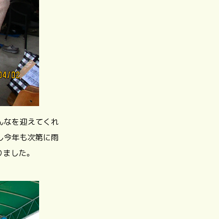
んなを迎えてくれ
し今年も次第に雨
りました。