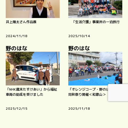
井上陽太さん作品展
「生活介護」事業所の一泊旅行
2024/11/18
2025/10/14
野のはな
野のはな
「NHK歳末たすけあい」から福祉
「オレンジコープ・野のはな」合
車両の助成を受けました
同秋祭り開催＜和歌山＞
2025/12/15
2025/11/18