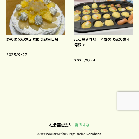
野のはなの家２号館で誕生日会
たこ焼き作り ＜野のはなの家４
号館＞
2023/9/27
2023/9/24
社会福祉法人
野のはな
© 2023 Social Welfare Organization Nonohana.