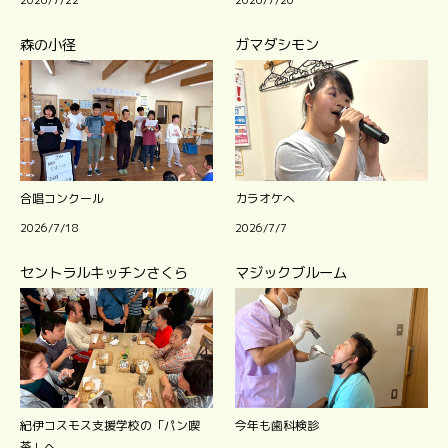
森の小径
ガマダシモン
合唱コンクール
カラオケへ
2026/7/18
2026/7/7
セントラルキッチンさくら
マジックブルーム
紀伊コスモス支援学校の「パン喫
今年も歯科検診
茶」へ